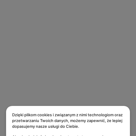
Dzięki plikom cookies i związanym z nimi technologiom oraz
przetwarzaniu Twoich danych, możemy zapewnić, że lepiej
dopasujemy nasze usługi do Ciebie.