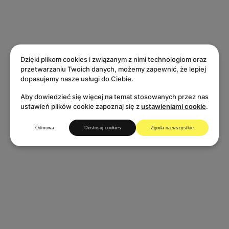
Szymon Moszny
Szymon Moszny
Zobacz
Zobacz
Zobacz
Zobacz
Dzięki plikom cookies i związanym z nimi technologiom oraz
przetwarzaniu Twoich danych, możemy zapewnić, że lepiej
dopasujemy nasze usługi do Ciebie.
Aby dowiedzieć się więcej na temat stosowanych przez nas
ustawień plików cookie zapoznaj się z
ustawieniami cookie
.
Odmowa
Dostosuj cookies
Zgoda na wszystkie