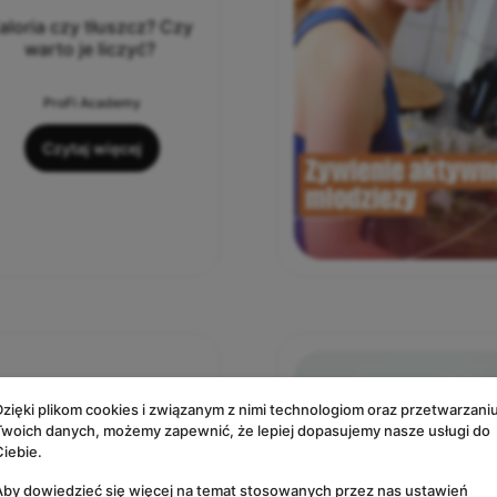
aloria czy tłuszcz? Czy
warto je liczyć?
ProFi Academy
Czytaj więcej
Dzięki plikom cookies i związanym z nimi technologiom oraz przetwarzani
Twoich danych, możemy zapewnić, że lepiej dopasujemy nasze usługi do
SE = najlepsza tabletka
Ciebie.
na odporność
Aby dowiedzieć się więcej na temat stosowanych przez nas ustawień