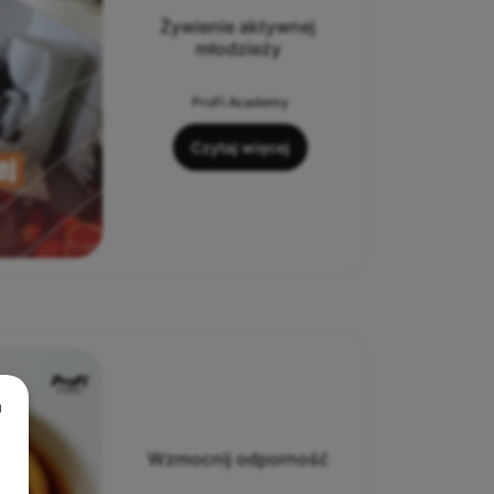
Żywienie aktywnej
młodzieży
ProFi Academy
Czytaj więcej
u
Wzmocnij odporność