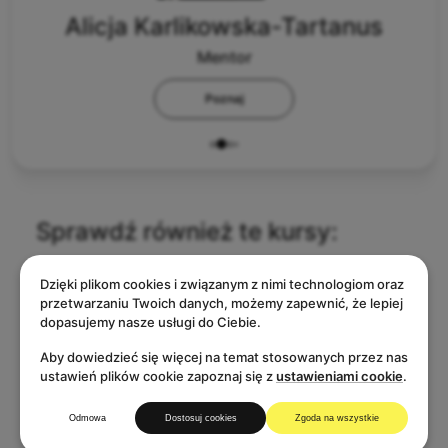
Alicja Karlikowska-Tartanus
Mentor
Poznaj
Sprawdź również te kursy:
Dzięki plikom cookies i związanym z nimi technologiom oraz
przetwarzaniu Twoich danych, możemy zapewnić, że lepiej
dopasujemy nasze usługi do Ciebie.
Aby dowiedzieć się więcej na temat stosowanych przez nas
ustawień plików cookie zapoznaj się z
ustawieniami cookie
.
Odmowa
Dostosuj cookies
Zgoda na wszystkie