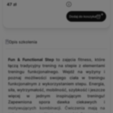
47 zł
Dodaj do koszyka
Opis szkolenia
Fun & Functional Step
to zajęcia fitness, które
łączą tradycyjny trening na stepie z elementami
treningu funkcjonalnego. Wejdź na wyżyny i
poznaj możliwości swojego ciała w treningu
funkcjonalnym z wykorzystaniem stepu. Energia,
siła, wytrzymałość, mobilność, szybkość
i jeszcze
więcej w jednym inspirującym treningu!
Zapewniona spora dawka ciekawych i
motywujących kombinacji. Ćwiczenia mają na