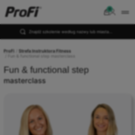
Znajdź szkolenie według nazwy lub miasta...
ProFi
Strefa Instruktora Fitness
Fun & functional step masterclass
Fun & functional step
masterclass