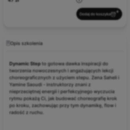
47 zł
Dodaj do koszyka
Opis szkolenia
Dynamic Step
to gotowa dawka inspiracji do
tworzenia nowoczesnych i angażujących lekcji
choreograficznych z użyciem stepu. Zena Saheli i
Yamine Saoudi - instruktorzy znani z
nieprzeciętnej energii i perfekcyjnego wyczucia
rytmu pokażą Ci, jak budować choreografię krok
po kroku, zachowując przy tym dynamikę, flow i
radość z ruchu.