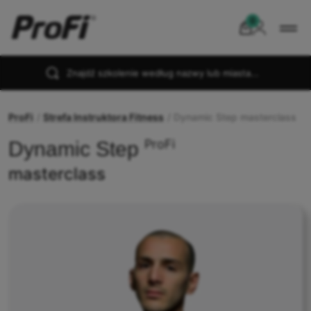
Znajdź szkolenie według nazwy lub miasta...
ProFi
Strefa Instruktora Fitness
Dynamic Step masterclass
ProFi
Dynamic Step
masterclass